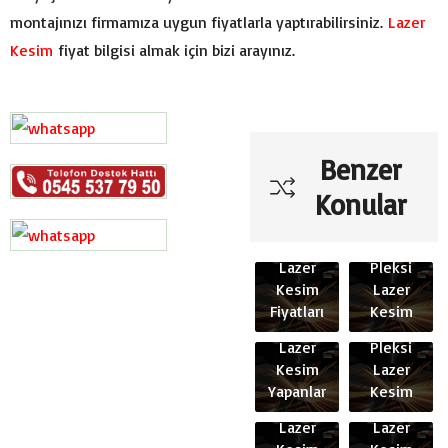
montajınızı firmamıza uygun fiyatlarla yaptırabilirsiniz.
Lazer
Kesim
fiyat bilgisi almak için bizi arayınız.
Benzer
Maltepe
Konular
Zümrütevler
Mahallesi
Maltepe
Ucuz
Lazer
Pleksi
Maltepe
Maltepe
Kesim
Lazer
Altayçeşme
Aydınevler
Fiyatları
Kesim
Mahallesinde
Mahallesi
Maltepe
Lazer
Pleksi
Maltepe
Yalı
Kesim
Lazer
Girne
Mahallesi
Yapanlar
Kesim
Mahallesinde
Pleksi
Maltepe
Maltepe
Lazer
Lazer
Girne
Küçükyalı