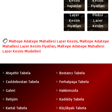
Kesim
Kesim
Mahallesi
Mahallesi
Yapanlar
Fiyatları
Pleksi
Ucuz
Lazer
Pleksi
Kesim
Lazer
Fiyatları
Kesim
Maltepe Adatepe Mahallesi Lazer Kesim
,
Maltepe Adatepe
Mahallesi Lazer Kesim Fiyatları
,
Maltepe Adatepe Mahallesi
Lazer Kesim Modelleri
Ataşehir Tabela
Bostancı Tabela
Caddebostan Tabela
Ferhatpaşa Tabela
Galeri
Hakkımızda
İletişim
Kadıköy Tabela
Kartal Tabela
Küçükyalı Tabela