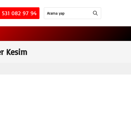
 531 082 97 94
er Kesim